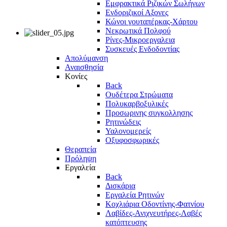
Εμφρακτικά Ριζικών Σωλήνων
Ενδοριζικοί Αξονες
Κώνοι γουταπέρκας-Χάρτου
Νεκρωτικά Πολφού
Ρίνες-Μικροεργαλεια
Συσκευές Ενδοδοντίας
Απολύμανση
Αναισθησία
Κονίες
Back
Ουδέτερα Στρώματα
Πολυκαρβοξυλικές
Προσωρινης συγκολλησης
Ρητινώδεις
Υαλονομερείς
Οξυφοσφωρικές
Θεραπεία
Πρόληψη
Εργαλεία
Back
Δισκάρια
Εργαλεία Ρητινών
Κοχλιάρια Οδοντίνης-Φατνίου
Λαβίδες-Ανιχνευτήρες-Λαβές
κατόπτευσης