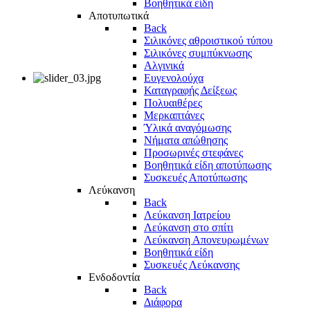
Βοηθητικά είδη
Αποτυπωτικά
Back
Σιλικόνες αθροιστικού τύπου
Σιλικόνες συμπύκνωσης
Αλγινικά
Ευγενολούχα
Καταγραφής Δείξεως
Πολυαιθέρες
Μερκαπτάνες
Ύλικά αναγόμωσης
Νήματα απώθησης
Προσωρινές στεφάνες
Βοηθητικά είδη αποτύπωσης
Συσκευές Αποτύπωσης
Λεύκανση
Back
Λεύκανση Ιατρείου
Λεύκανση στο σπίτι
Λεύκανση Απονευρωμένων
Βοηθητικά είδη
Συσκευές Λεύκανσης
Ενδοδοντία
Back
Διάφορα