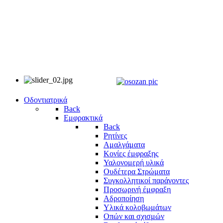
Οδοντιατρικά
Back
Εμφρακτικά
Back
Ρητίνες
Αμαλγάματα
Κονίες έμφραξης
Υαλονομερή υλικά
Ουδέτερα Στρώματα
Συγκολλητικοί παράγοντες
Προσωρινή έμφραξη
Αδροποίηση
Υλικά κολοβωμάτων
Οπών και σχισμών