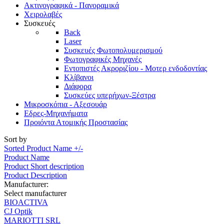
Ακτινογραφικά - Πανοραμικά
Χειρολαβές
Συσκευές
Back
Laser
Συσκευές Φωτοπολυμερισμού
Φωτογραφικές Μηχανές
Εντοπιστές Ακροριζίου - Μοτερ ενδοδοντίας
Κλίβανοι
Διάφορα
Συσκεύες υπερήχων-Ξέστρα
Μικροσκόπια - Αξεσουάρ
Εδρες-Μηχανήματα
Προιόντα Ατομικής Προστασίας
Sort by
Sorted Product Name +/-
Product Name
Product Short description
Product Description
Manufacturer:
Select manufacturer
BIOACTIVA
CJ Optik
MARIOTTI SRL