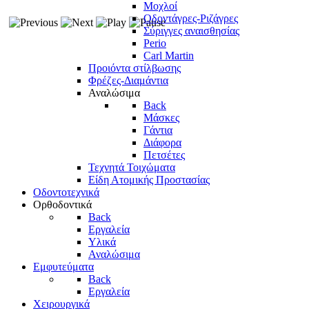
Μοχλοί
Οδοντάγρες-Ριζάγρες
Σύριγγες αναισθησίας
Perio
Carl Martin
Προιόντα στίλβωσης
Φρέζες-Διαμάντια
Αναλώσιμα
Back
Mάσκες
Γάντια
Διάφορα
Πετσέτες
Τεχνητά Τοιχώματα
Είδη Ατομικής Προστασίας
Οδοντοτεχνικά
Ορθοδοντικά
Back
Εργαλεία
Υλικά
Αναλώσιμα
Εμφυτεύματα
Back
Εργαλεία
Χειρουργικά